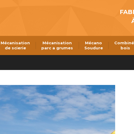
Mécanisation
Mécanisation
Mécano
Combiné
FAB
de scierie
parc a grumes
Soudure
bois
Mécanisation
Mécanisation
Mécano
Combiné
de scierie
parc a grumes
Soudure
bois